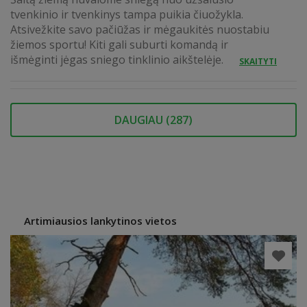
tvenkinio ir tvenkinys tampa puikia čiuožykla.
Atsivežkite savo pačiūžas ir mėgaukitės nuostabiu
žiemos sportu! Kiti gali suburti komandą ir
išmėginti jėgas sniego tinklinio aikštelėje.
SKAITYTI
DAUGIAU (
287
)
Artimiausios lankytinos vietos