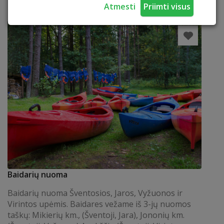
išvalymo.
Atmesti
Priimti visus
SKAITYTI
Baidarių nuoma
Baidarių nuoma Šventosios, Jaros, Vyžuonos ir
Virintos upėmis. Baidares vežame iš 3-jų nuomos
taškų: Mikierių km., (Šventoji, Jara), Jononių km.