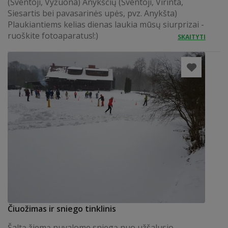
(Šventoji, Vyžuona) Anykščių (Šventoji, Virinta,
Siesartis bei pavasarinės upės, pvz. Anykšta)
Plaukiantiems kelias dienas laukia mūsų siurprizai -
ruoškite fotoaparatus!:)
SKAITYTI
Čiuožimas ir sniego tinklinis
Šaltą žiemą nuvalome sniegą nuo užšalusio