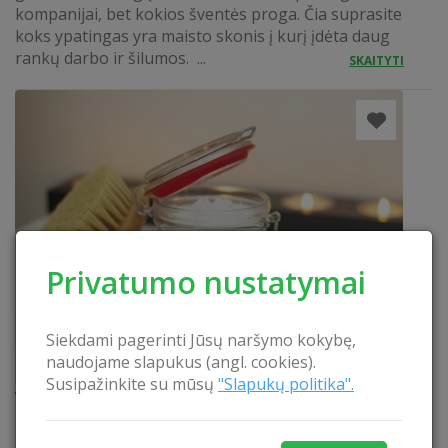
kompanijai, bet kokios šventės proga. Čia suprasite
koks ypatingas yra maisto skonis į kurį įdėta daug
rankų darbo ir šilumos. ...
SKAITYTI
Privatumo nustatymai
Siekdami pagerinti Jūsų naršymo kokybę,
naudojame slapukus (angl. cookies).
Susipažinkite su mūsų
"Slapukų politika".
Viso kūno šveitimas
Džiaukitės švelnia oda dėka giluminio odos