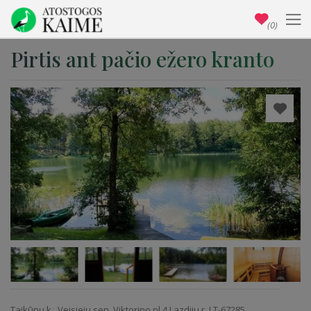
(0)
Pirtis ant pačio ežero kranto
Taikūnų k., Veisiejų sen.,Viktorino pl.4 Lazdijų r. LT-67285