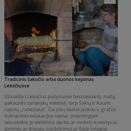
Tradicinis šakočio arba duonos kepimas
Lekėčiuose
Užsukite į Lekėčius pušynuose besislepiantį, mažą
pakaunės zanavykų miestelį, tarp Šakių ir Kauno
rajonų „rubežiaus“. Čia jūsų laukia jaukūs ir gražūs
kulinarinės edukacijos namai, prasmingam
laisvalaikio praleidimui, darbo ar mokslo kolektyvui,
giminės ar draugų susibūrimui ar šiaip smagiai