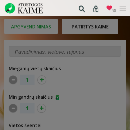
(0)
APGYVENDINIMAS
PATIRTYS KAIME
Miegamų vietų skaičius
Min gandrų skaičius
Vietos šventei