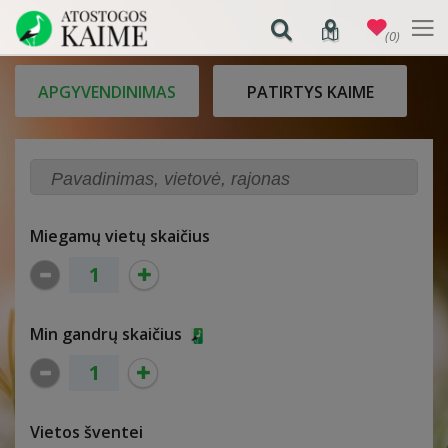
(0)
APGYVENDINIMAS
PATIRTYS KAIME
Miegamų vietų skaičius
Min gandrų skaičius
Vietos šventei