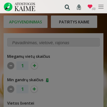
(0)
APGYVENDINIMAS
PATIRTYS KAIME
Miegamų vietų skaičius
Min gandrų skaičius
Vietos šventei