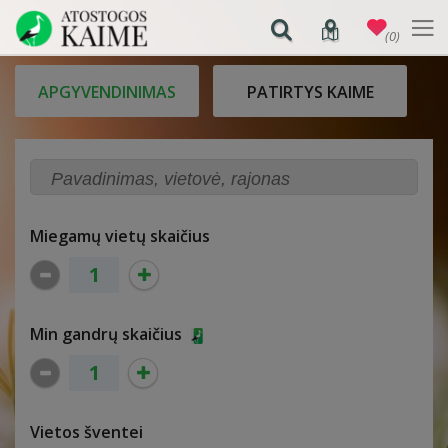
(0)
APGYVENDINIMAS
PATIRTYS KAIME
Miegamų vietų skaičius
Min gandrų skaičius
Vietos šventei