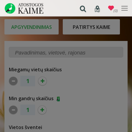
(0)
APGYVENDINIMAS
PATIRTYS KAIME
Miegamų vietų skaičius
Min gandrų skaičius
Vietos šventei