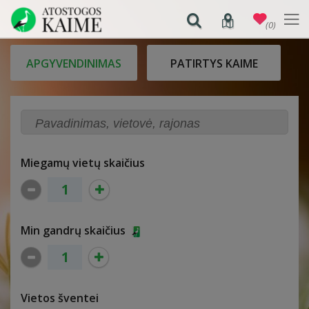
(0)
APGYVENDINIMAS
PATIRTYS KAIME
Miegamų vietų skaičius
Min gandrų skaičius
Vietos šventei