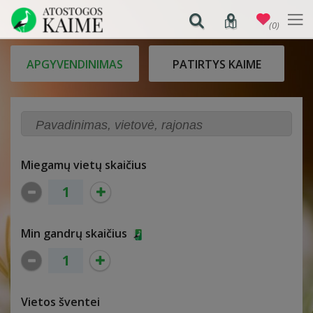
(0)
APGYVENDINIMAS
PATIRTYS KAIME
Miegamų vietų skaičius
Min gandrų skaičius
Vietos šventei