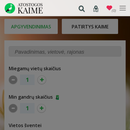
(0)
APGYVENDINIMAS
PATIRTYS KAIME
Miegamų vietų skaičius
Min gandrų skaičius
Vietos šventei