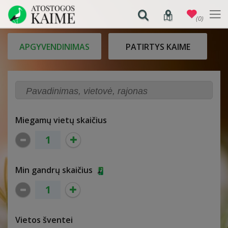
(0)
APGYVENDINIMAS
PATIRTYS KAIME
Miegamų vietų skaičius
Min gandrų skaičius
Vietos šventei