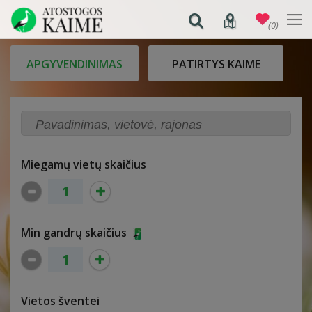
(0)
APGYVENDINIMAS
PATIRTYS KAIME
Miegamų vietų skaičius
Min gandrų skaičius
Vietos šventei