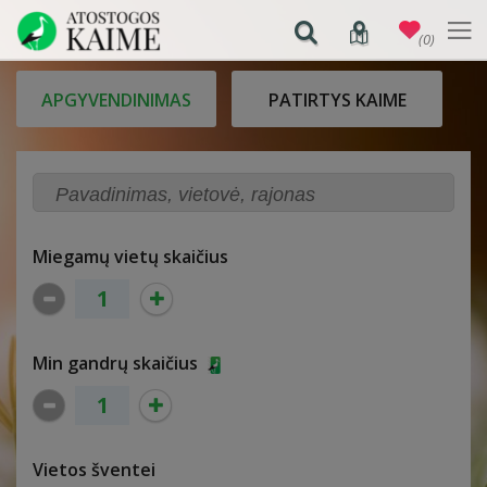
(0)
APGYVENDINIMAS
PATIRTYS KAIME
Miegamų vietų skaičius
Min gandrų skaičius
Vietos šventei