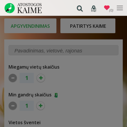
(0)
APGYVENDINIMAS
PATIRTYS KAIME
Miegamų vietų skaičius
Min gandrų skaičius
Vietos šventei