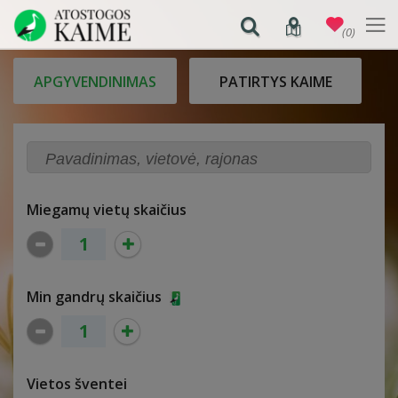
(0)
APGYVENDINIMAS
PATIRTYS KAIME
Miegamų vietų skaičius
Min gandrų skaičius
Vietos šventei