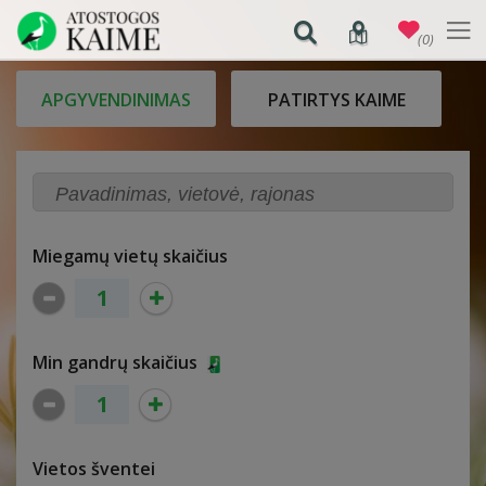
(0)
APGYVENDINIMAS
PATIRTYS KAIME
Miegamų vietų skaičius
Min gandrų skaičius
Vietos šventei