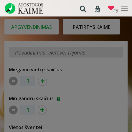
(0)
APGYVENDINIMAS
PATIRTYS KAIME
Miegamų vietų skaičius
Min gandrų skaičius
Vietos šventei