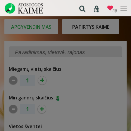
(0)
APGYVENDINIMAS
PATIRTYS KAIME
Miegamų vietų skaičius
Min gandrų skaičius
Vietos šventei