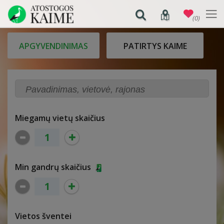
(0)
APGYVENDINIMAS
PATIRTYS KAIME
Miegamų vietų skaičius
Min gandrų skaičius
Vietos šventei