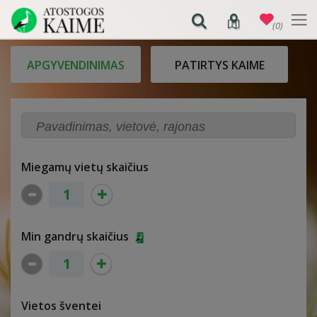
(0)
APGYVENDINIMAS
PATIRTYS KAIME
Miegamų vietų skaičius
Min gandrų skaičius
Vietos šventei