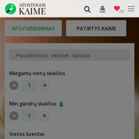
(0)
APGYVENDINIMAS
PATIRTYS KAIME
Miegamų vietų skaičius
Min gandrų skaičius
Vietos šventei