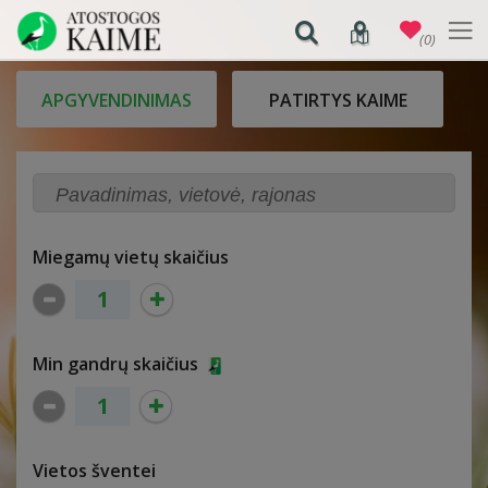
(0)
APGYVENDINIMAS
PATIRTYS KAIME
Miegamų vietų skaičius
Min gandrų skaičius
Vietos šventei