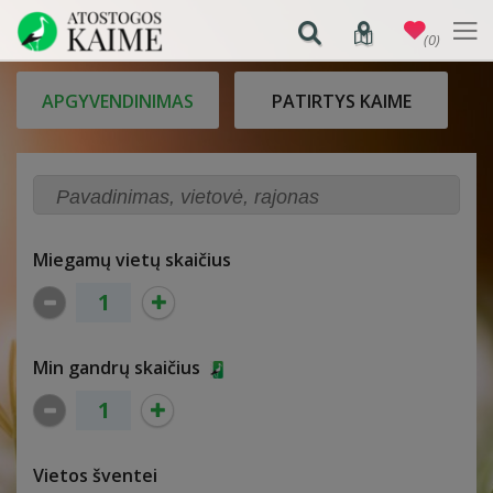
(0)
APGYVENDINIMAS
PATIRTYS KAIME
Miegamų vietų skaičius
Min gandrų skaičius
Vietos šventei