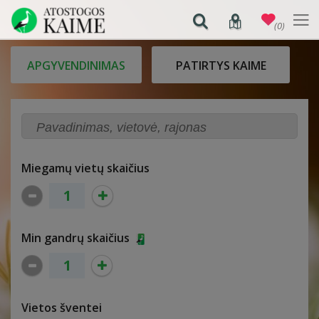
(0)
APGYVENDINIMAS
PATIRTYS KAIME
Miegamų vietų skaičius
Min gandrų skaičius
Vietos šventei