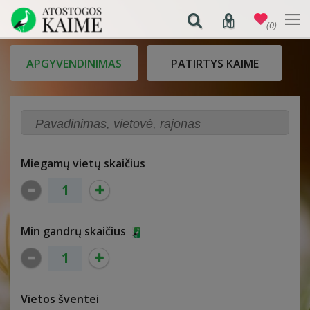
(0)
APGYVENDINIMAS
PATIRTYS KAIME
Miegamų vietų skaičius
Min gandrų skaičius
Vietos šventei