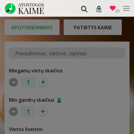
(0)
APGYVENDINIMAS
PATIRTYS KAIME
Miegamų vietų skaičius
Min gandrų skaičius
Vietos šventei