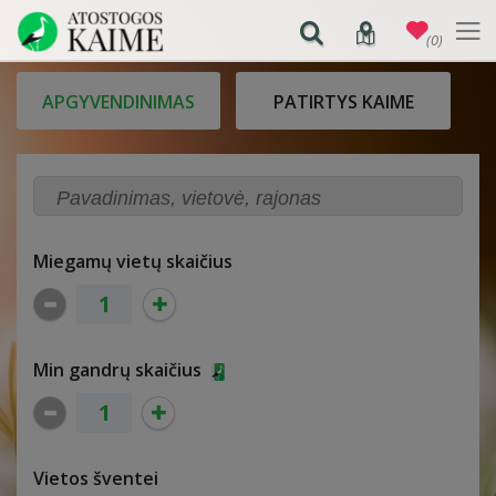
(0)
APGYVENDINIMAS
PATIRTYS KAIME
Miegamų vietų skaičius
Min gandrų skaičius
Vietos šventei