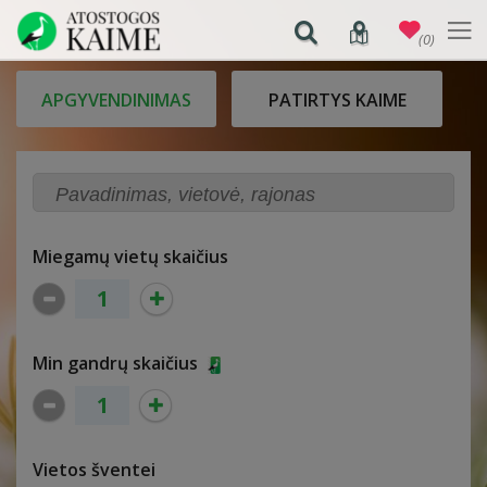
(0)
APGYVENDINIMAS
PATIRTYS KAIME
Miegamų vietų skaičius
Min gandrų skaičius
Vietos šventei