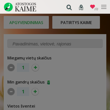
(0)
APGYVENDINIMAS
PATIRTYS KAIME
Miegamų vietų skaičius
Min gandrų skaičius
Vietos šventei