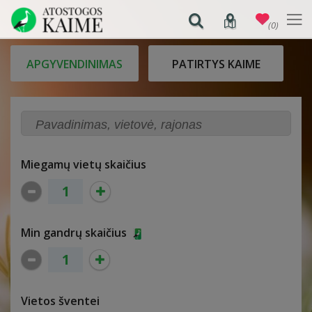
(0)
APGYVENDINIMAS
PATIRTYS KAIME
Miegamų vietų skaičius
Min gandrų skaičius
Vietos šventei