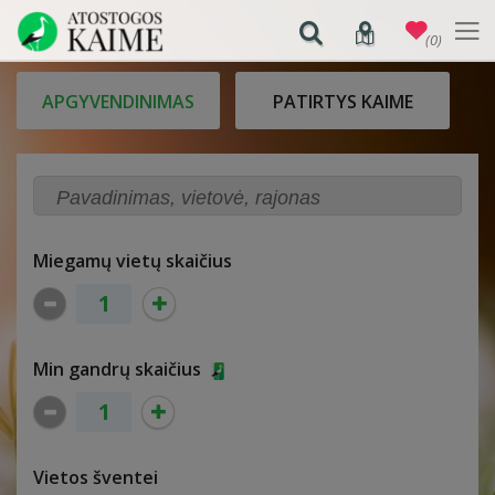
(0)
APGYVENDINIMAS
PATIRTYS KAIME
Miegamų vietų skaičius
Min gandrų skaičius
Vietos šventei