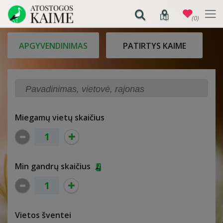
(0)
APGYVENDINIMAS
PATIRTYS KAIME
Miegamų vietų skaičius
Min gandrų skaičius
Vietos šventei