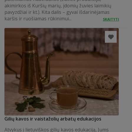
akimirkos iš Kuršių marių, įdomių žuvies laimikių
pavyzdžiai ir kt.). Kita dalis – gyvai išdarinėjamas
karšis ir ruošiamas rūkinimui...
SKAITYTI
Gilių kavos ir vaistažolių arbatų edukacijos
Atvykus į lietuviškos gilių kavos edukaciją, Jums