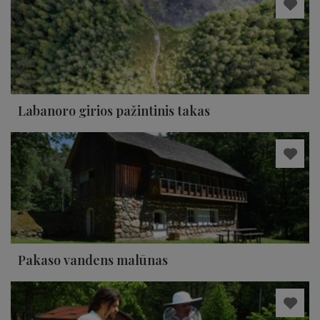
Labanoro girios pažintinis takas
Pakaso vandens malūnas