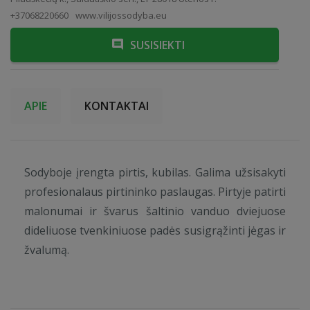
+37068220660
www.vilijossodyba.eu
SUSISIEKTI
APIE
KONTAKTAI
Sodyboje įrengta pirtis, kubilas. Galima užsisakyti
profesionalaus pirtininko paslaugas. Pirtyje patirti
malonumai ir švarus šaltinio vanduo dviejuose
dideliuose tvenkiniuose padės susigrąžinti jėgas ir
žvalumą.