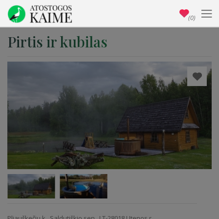
(0)
Pirtis ir kubilas
Pliauškečių k., Saldutiškio sen., LT-28018 Utenos r.