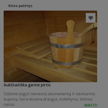
Kitos patirtys
Aukštaitiška garinė pirtis
Siūlome įsigyti mėnesinį abonementą ir vienkartinį
kuponą. Gera dovana draugui, kolektyvui, šeimos
nariui.
SKAITYTI