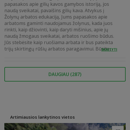
papasakos apie gilių kavos gamybos istoriją, jos
naudą sveikatai, pavaišins gilių kava. Atvykus į
Žolynų arbatos edukaciją, Jums papasakos apie
arbatoms gaminti naudojamus žolynus, kada juos
rinkti, kaip džiovinti, kaip daryti mišinius, apie jų
naudą žmogaus sveikatai, arbatos ruošimo būdus.
Jūs stebėsite kaip ruošiama arbata ir bus pateikta
trijų skirtingų rūšių arbatos paragavimui. Būsite...
SKAITYTI
DAUGIAU (
287
)
Artimiausios lankytinos vietos