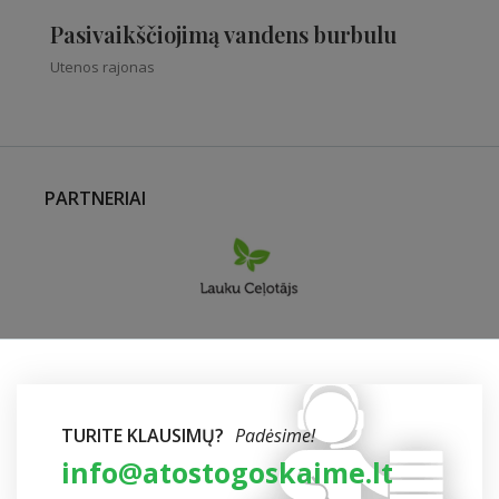
Pasivaikščiojimą vandens burbulu
Utenos rajonas
PARTNERIAI
TURITE KLAUSIMŲ?
Padėsime!
info@atostogoskaime.lt