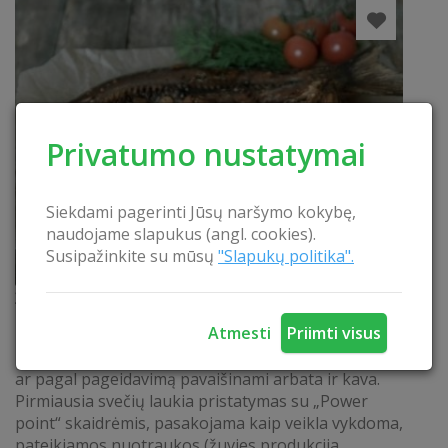
Privatumo nustatymai
Siekdami pagerinti Jūsų naršymo kokybę,
naudojame slapukus (angl. cookies).
Susipažinkite su mūsų
"Slapukų politika".
Žuvies kelias
Atmesti
Priimti visus
Edukacijų metu lankytojai pakviečiami įsitaisyti
pavėsinėje su paruošta žuvimi, vandeniu su citrina
ar pagal pageidavimą pavaišinami arbata ir kava.
Pirmiausia svečių laukia pristatymas su „Power
point“ skaidrėmis, pasakojama kaip veikla vykdoma,
pateikiamos nuotraukos (žuvies produkcija,