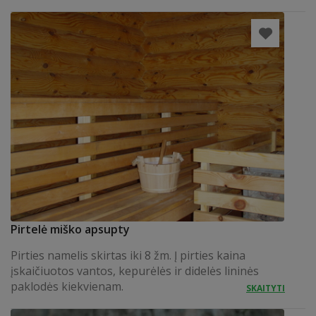
Pirtelė miško apsupty
Pirties namelis skirtas iki 8 žm. Į pirties kaina
įskaičiuotos vantos, kepurėlės ir didelės lininės
paklodės kiekvienam.
SKAITYTI