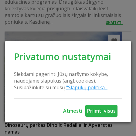
edukacines programas. Draugiškas žirgyno
kolektyvas kviečia prisijungti ir laisvalaikį leisti
gamtoje kartu su gražuoliais žirgais ir linksmaisiais
poniukais. Kasdienę...
SKAITYTI
Privatumo nustatymai
Siekdami pagerinti Jūsų naršymo kokybę,
naudojame slapukus (angl. cookies).
Susipažinkite su mūsų
"Slapukų politika".
Atmesti
Priimti visus
Dinozaurų parkas Dino.lt Radailiai ir Apverstas
namas