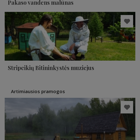
Pakaso vandens malūnas
Stripeikių Bitininkystės muziejus
Artimiausios pramogos