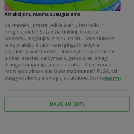
Atrakcijonų nuoma suaugusiems
Ką žmonės įprastai veikia įvairių festivalių ir
renginių metu? Sužaidžia tinklinį, klausosi
koncertų, mėgaujasi greitu maistu... Mes siūlome
laiką praleisti kitaip – energingai ir aktyviai
pajudėti! Įsivaizduokite – linksmybės, adrenalinas,
juokas, azartas, varžymasis, geras oras, smagi
draugų kompanija, puiki nuotaika... Koks vienas
žodis apibūdina visus šiuos malonumus? FUGA, tai
daugybe įdomių ir smagių atrakcionų. Su mumis...
SKAITYTI
DAUGIAU (
287
)