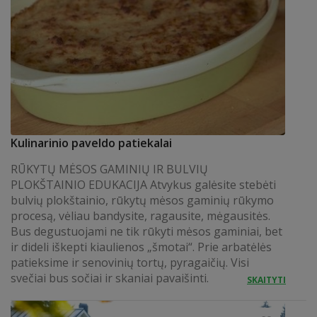
Kulinarinio paveldo patiekalai
RŪKYTŲ MĖSOS GAMINIŲ IR BULVIŲ
PLOKŠTAINIO EDUKACIJA Atvykus galėsite stebėti
bulvių plokštainio, rūkytų mėsos gaminių rūkymo
procesą, vėliau bandysite, ragausite, mėgausitės.
Bus degustuojami ne tik rūkyti mėsos gaminiai, bet
ir dideli iškepti kiaulienos „šmotai“. Prie arbatėlės
patieksime ir senovinių tortų, pyragaičių. Visi
svečiai bus sočiai ir skaniai pavaišinti.
SKAITYTI