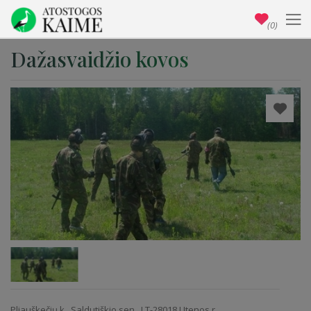
(0)
Dažasvaidžio kovos
Pliauškečių k., Saldutiškio sen., LT-28018 Utenos r.