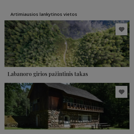
Artimiausios lankytinos vietos
Labanoro girios pažintinis takas