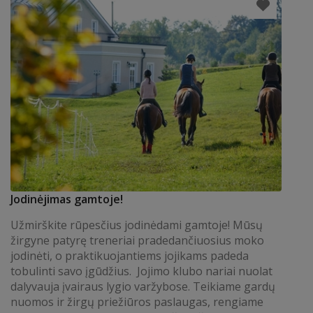
Jodinėjimas gamtoje!
Užmirškite rūpesčius jodinėdami gamtoje! Mūsų
žirgyne patyrę treneriai pradedančiuosius moko
jodinėti, o praktikuojantiems jojikams padeda
tobulinti savo įgūdžius. Jojimo klubo nariai nuolat
dalyvauja įvairaus lygio varžybose. Teikiame gardų
nuomos ir žirgų priežiūros paslaugas, rengiame