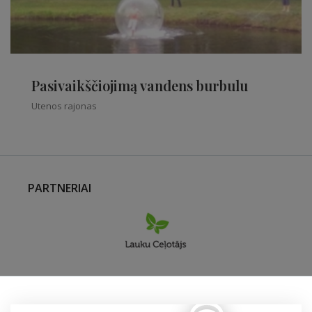
Pasivaikščiojimą vandens burbulu
Utenos rajonas
PARTNERIAI