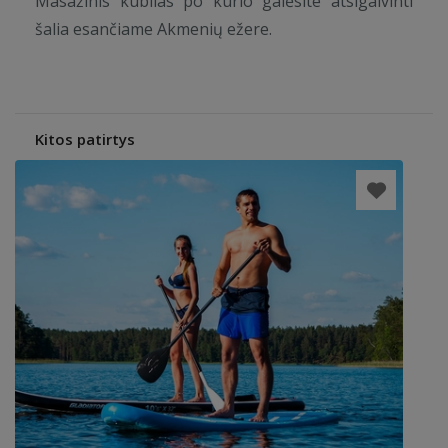
Masažinis kubilas po kurio galėsite atsigaivinti
šalia esančiame Akmenių ežere.
Kitos patirtys