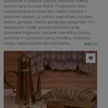
Susipažink ir pajausk Šiaurės Amerikos indėnų
kultūra kartu su visa šeima! Programos metu
supažindinama su Amerikos indėnų istorijos ir
dabarties etapais, jų kultūra, papročiais, ritualais,
buitimi, ginklais. Indėnų apeiginėje palapinėje TIPI,
dalyvausite rituale, gausite toteminį vardą,
skambant būgnams, šoksime indėniškus šokius,
pažinsite ir sužinosite įvairių amuletų, toteminių
stulpų, taikos pypkės bei kitų šventų...
SKAITYTI