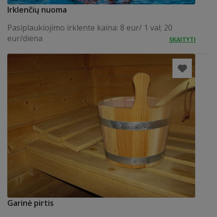
Irklenčių nuoma
Pasiplaukiojimo irklente kaina: 8 eur/ 1 val; 20
eur/diena
SKAITYTI
Garinė pirtis