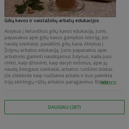
Gilių kavos ir vaistažolių arbatų edukacijos
Atvykus į lietuviškos gilių kavos edukaciją, Jums
papasakos apie gilių kavos gamybos istoriją, jos
naudą sveikatai, pavaišins gilių kava. Atvykus į
Žolynų arbatos edukaciją, Jums papasakos apie
arbatoms gaminti naudojamus žolynus, kada juos
rinkti, kaip džiovinti, kaip daryti mišinius, apie jų
naudą žmogaus sveikatai, arbatos ruošimo būdus.
Jūs stebėsite kaip ruošiama arbata ir bus pateikta
trijų skirtingų rūšių arbatos paragavimui. Būsite...
SKAITYTI
DAUGIAU (
287
)