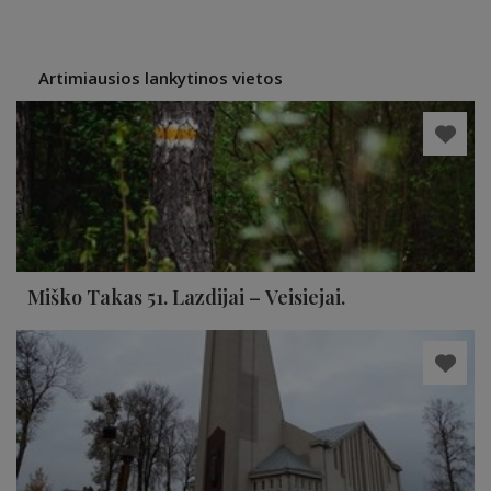
Artimiausios lankytinos vietos
Miško Takas 51. Lazdijai – Veisiejai.