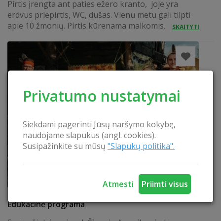
Pirtis įrengta ant paties ežero kranto, joje yra
erdvus priepirtis, WC, dušas. Vienu metu gali tilpti
apie 10 žmonių. Pirtis kūrenama malkomis.
SKAITYTI
Privatumo nustatymai
Siekdami pagerinti Jūsų naršymo kokybę,
naudojame slapukus (angl. cookies).
Susipažinkite su mūsų
"Slapukų politika".
Atmesti
Priimti visus
Pažintis su Šiaurės Amerikos indėnų kultūra -
Edukacinė programa