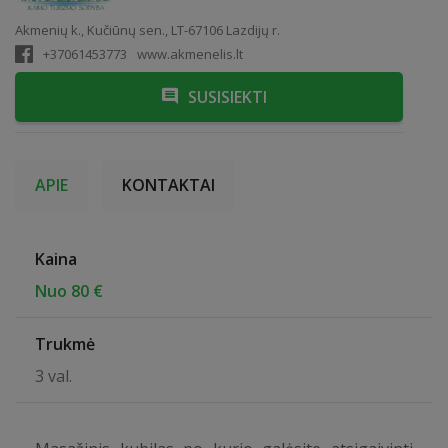
Akmenių k., Kučiūnų sen., LT-67106 Lazdijų r.
+37061453773
www.akmenelis.lt
SUSISIEKTI
APIE
KONTAKTAI
Kaina
Nuo 80 €
Trukmė
3 val.