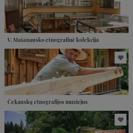
V. Mašanausko etnografinė kolekcija
Čekauskų etnografijos muziejus