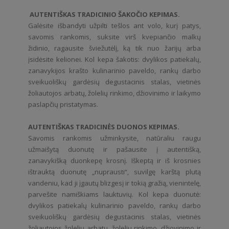
AUTENTIŠKAS TRADICINIO ŠAKOČIO KEPIMAS.
Galėsite išbandyti užpilti tešlos ant volo, kurį patys,
savomis rankomis, suksite virš kvepiančio malkų
židinio, ragausite šviežutėlį, ką tik nuo žarijų arba
įsidėsite kelionei. Kol kepa šakotis: dvylikos patiekalų,
zanavykijos krašto kulinarinio paveldo, rankų darbo
sveikuoliškų gardėsių degustacinis stalas, vietinės
žoliautojos arbatų, žolelių rinkimo, džiovinimo ir laikymo
paslapčių pristatymas.
AUTENTIŠKAS TRADICINĖS DUONOS KEPIMAS.
Savomis rankomis užminkysite, natūraliu raugu
užmaišytą duonutę ir pašausite į autentišką,
zanavykišką duonkepę krosnį. Iškeptą ir iš krosnies
ištrauktą duonutę „nuprausti“, suvilgę karštą plutą
vandeniu, kad ji įgautų blizgesį ir tokią gražią, vienintelę,
parvešite namiškiams lauktuvių. Kol kepa duonutė:
dvylikos patiekalų kulinarinio paveldo, rankų darbo
sveikuoliškų gardėsių degustacinis stalas, vietinės
žoliautojos žolelių arbatų, žolelių rinkimo, džiovinimo ir