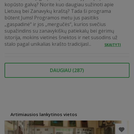
kopūsto galvą? Norite kuo daugiau sužinoti apie
Lietuvą bei Zanavykų kraštą? Tada ši programa
būtent Jums! Programos metu jus pasitiks
„gaspadinė“ ir jos „mergučės“, kurios svečius
supažindins su zanavykiškų patiekalų bei gėrimų
istorija, mokins vietinės šnektos ir net susodins už
stalo pagal unikalias krašto tradicijas!...
SKAITYTI
DAUGIAU (
287
)
Artimiausios lankytinos vietos