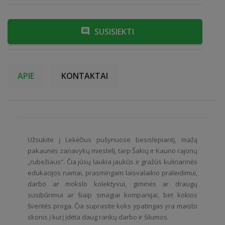
SUSISIEKTI
APIE
KONTAKTAI
Užsukite į Lekėčius pušynuose besislepiantį, mažą
pakaunės zanavykų miestelį, tarp Šakių ir Kauno rajonų
„rubežiaus“. Čia jūsų laukia jaukūs ir gražūs kulinarinės
edukacijos namai, prasmingam laisvalaikio praleidimui,
darbo ar mokslo kolektyvui, giminės ar draugų
susibūrimui ar šiaip smagiai kompanijai, bet kokios
šventės proga. Čia suprasite koks ypatingas yra maisto
skonis į kurį įdėta daug rankų darbo ir šilumos.