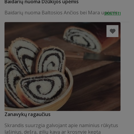
Baidarių nuoma Dzūkijos upėmis
Baidarių nuoma Baltosios Ančios bei Mara upėmis.
SKAITYTI
Zanavykų ragaučius
Skrandis suurzgia galvojant apie naminius rūkytus
lašinius, dešrą, gilių kavą ar krosnyje keptą