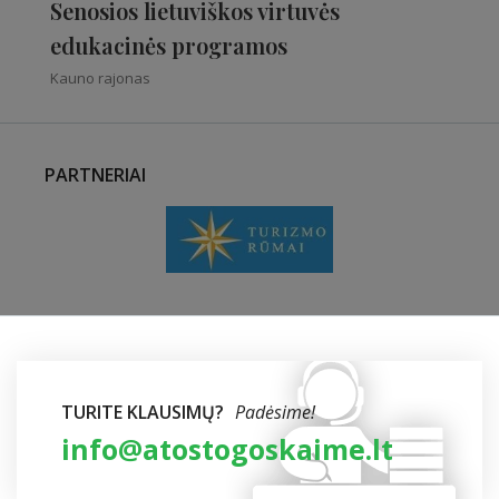
Senosios lietuviškos virtuvės
edukacinės programos
Kauno rajonas
PARTNERIAI
TURITE KLAUSIMŲ?
Padėsime!
info@atostogoskaime.lt