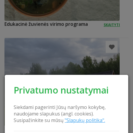
Edukacinė žuvienės virimo programa
SKAITYTI
Privatumo nustatymai
Siekdami pagerinti Jūsų naršymo kokybę,
naudojame slapukus (angl. cookies).
Susipažinkite su mūsų
"Slapukų politika".
Pirtis ir kubilas