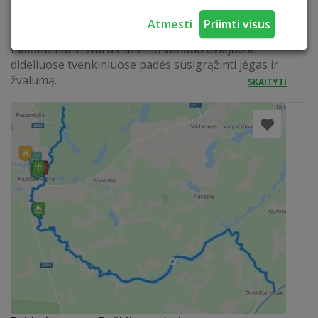
Sodyboje įrengta pirtis, kubilas. Galima užsisakyti
Atmesti
Priimti visus
profesionalaus pirtininko paslaugas. Pirtyje patirti
malonumai ir švarus šaltinio vanduo dviejuose
dideliuose tvenkiniuose padės susigrąžinti jėgas ir
žvalumą.
SKAITYTI