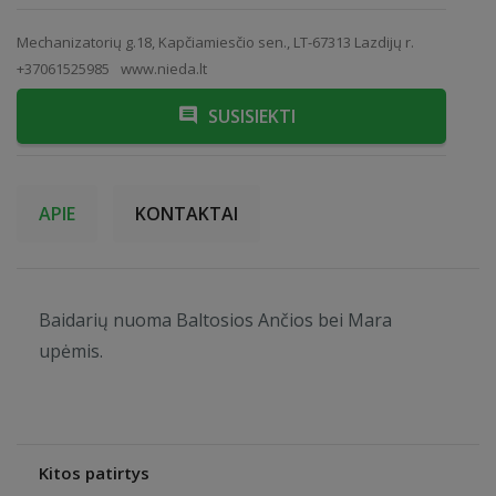
Mechanizatorių g.18, Kapčiamiesčio sen., LT-67313 Lazdijų r.
+37061525985
www.nieda.lt
SUSISIEKTI
APIE
KONTAKTAI
Baidarių nuoma Baltosios Ančios bei Mara
upėmis.
Kitos patirtys