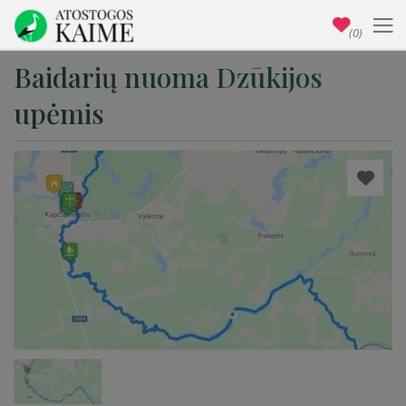
(0)
Baidarių nuoma Dzūkijos
upėmis