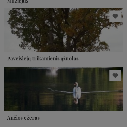
Muziejus
Paveisiejų trikamienis ąžuolas
Ančios ežeras