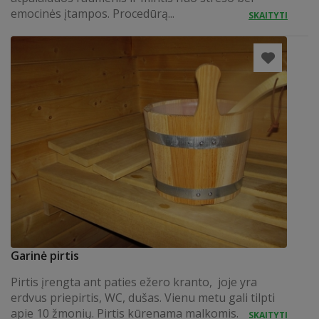
emocinės įtampos. Procedūrą...
SKAITYTI
Garinė pirtis
Pirtis įrengta ant paties ežero kranto, joje yra
erdvus priepirtis, WC, dušas. Vienu metu gali tilpti
apie 10 žmonių. Pirtis kūrenama malkomis.
SKAITYTI