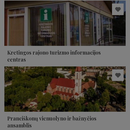
Kretingos rajono turizmo informacijos
centras
Pranciškonų vienuolyno ir bažnyčios
ansamblis