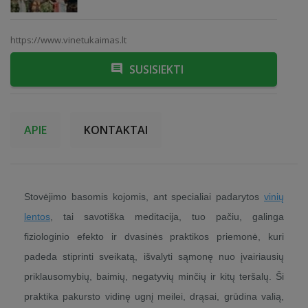
https://www.vinetukaimas.lt
SUSISIEKTI
APIE
KONTAKTAI
Stovėjimo basomis kojomis, ant specialiai padarytos
vinių
lentos
, tai savotiška meditacija, tuo pačiu, galinga
fiziologinio efekto ir dvasinės praktikos priemonė, kuri
padeda stiprinti sveikatą, išvalyti sąmonę nuo įvairiausių
priklausomybių, baimių, negatyvių minčių ir kitų teršalų. Ši
praktika pakursto vidinę ugnį meilei, drąsai, grūdina valią,