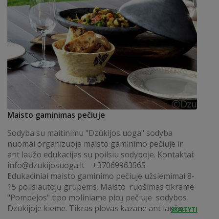
Maisto gaminimas pečiuje
Sodyba su maitinimu "Dzūkijos uoga" sodyba
nuomai organizuoja maisto gaminimo pečiuje ir
ant laužo edukacijas su poilsiu sodyboje. Kontaktai:
info@dzukijosuoga.lt
+37069963565
Edukaciniai maisto gaminimo pečiuje užsiėmimai 8-
15 poilsiautojų grupėms. Maisto ruošimas tikrame
"Pompėjos" tipo moliniame picų pečiuje sodybos
Dzūkijoje kieme. Tikras plovas kazane ant laužo...
SKAITYTI