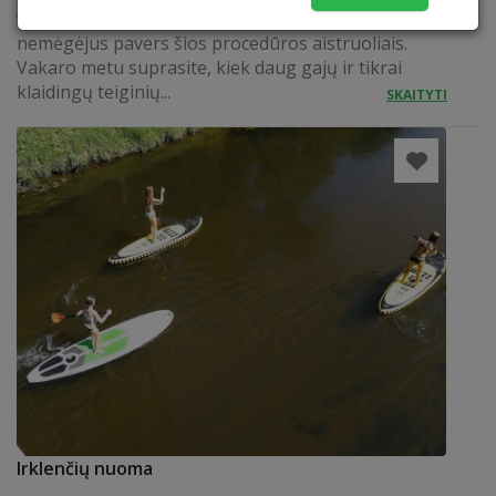
visus mitus apie pirtį ir net didžiausius pirties
nemėgėjus pavers šios procedūros aistruoliais.
Vakaro metu suprasite, kiek daug gajų ir tikrai
klaidingų teiginių...
SKAITYTI
Irklenčių nuoma