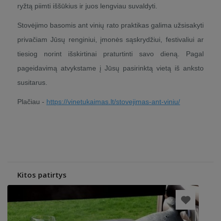
ryžtą piimti iššūkius ir juos lengviau suvaldyti.
Stovėjimo basomis ant vinių rato praktikas galima užsisakyti
privačiam Jūsų renginiui, įmonės sąskrydžiui, festivaliui ar
tiesiog norint išskirtinai praturtinti savo dieną. Pagal
pageidavimą atvykstame į Jūsų pasirinktą vietą iš anksto
susitarus.
Plačiau -
https://vinetukaimas.lt/stovejimas-ant-viniu/
Kitos patirtys