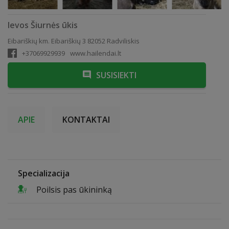
Ievos Šiurnės ūkis
Eibariškių km. Eibariškių 3 82052 Radviliskis
+37069929939
www.hailendai.lt
SUSISIEKTI
APIE
KONTAKTAI
Specializacija
Poilsis pas ūkininką