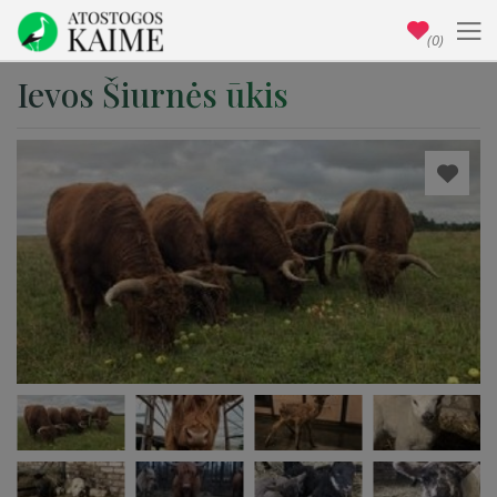
(0)
Ievos Šiurnės ūkis