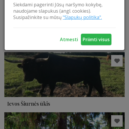
Siekdami pagerinti Jūsų naršymo kokybę,
naudojame slapukus (angl. cookies).
Susipažinkite su mūsų
"Slapukų politika".
Atmesti
Priimti visus
Artimiausios lankytinos vietos
Ievos Šiurnės ūkis