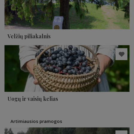
Velžių piliakalnis
Uogų ir vaisių kelias
Artimiausios pramogos