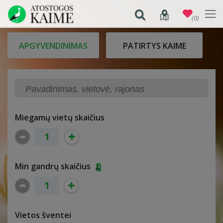
(0)
APGYVENDINIMAS
PATIRTYS KAIME
Miegamų vietų skaičius
Min gandrų skaičius
Vietos šventei