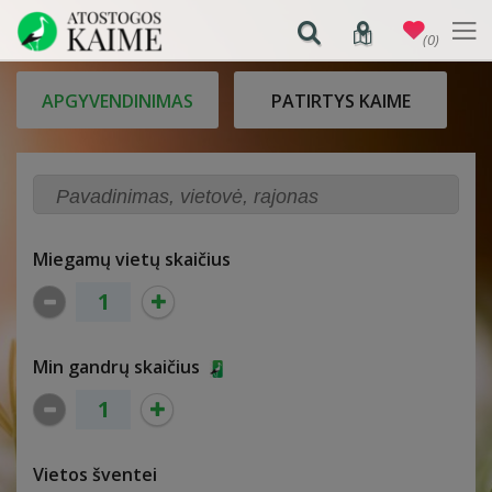
(0)
APGYVENDINIMAS
PATIRTYS KAIME
Miegamų vietų skaičius
Min gandrų skaičius
Vietos šventei