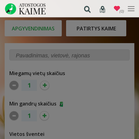
(0)
APGYVENDINIMAS
PATIRTYS KAIME
Miegamų vietų skaičius
Min gandrų skaičius
Vietos šventei