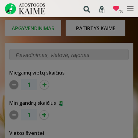
(0)
APGYVENDINIMAS
PATIRTYS KAIME
Miegamų vietų skaičius
Min gandrų skaičius
Vietos šventei