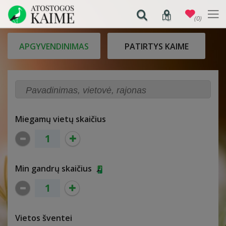
(0)
APGYVENDINIMAS
PATIRTYS KAIME
Miegamų vietų skaičius
Min gandrų skaičius
Vietos šventei