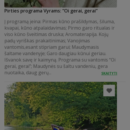
Pirties programa Vyrams: “Oi gerai, gerai”
Į programą įeina: Pirmas kūno prašildymas, šiluma,
kvapai, kūno atpalaidavimas; Pirmo garo ritualas ir
viso kūno šveitimas druska; Aromaterapija. Kojų
padų vyriškas prakaitinimas; Vanojimas
vantomis,esant stipriam garui; Maudymasis
šaltame vandenyje; Garo daugiau kūnui geriau.
Išvanok savę ir kaimyną. Programa su vantomis “Oi
gerai, gerai”; Maudynės su šaltu vandeniu, gera
nuotaika, daug gerų...
SKAITYTI