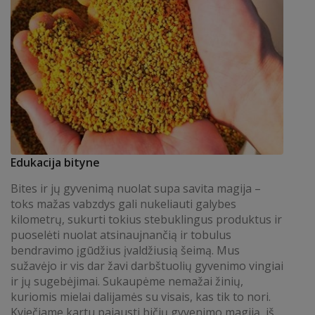
Edukacija bityne
Bites ir jų gyvenimą nuolat supa savita magija –
toks mažas vabzdys gali nukeliauti galybes
kilometrų, sukurti tokius stebuklingus produktus ir
puoselėti nuolat atsinaujnančią ir tobulus
bendravimo įgūdžius įvaldžiusią šeimą. Mus
sužavėjo ir vis dar žavi darbštuolių gyvenimo vingiai
ir jų sugebėjimai. Sukaupėme nemažai žinių,
kuriomis mielai dalijamės su visais, kas tik to nori.
Kviečiame kartu pajausti bičių gyvenimo magiją, iš