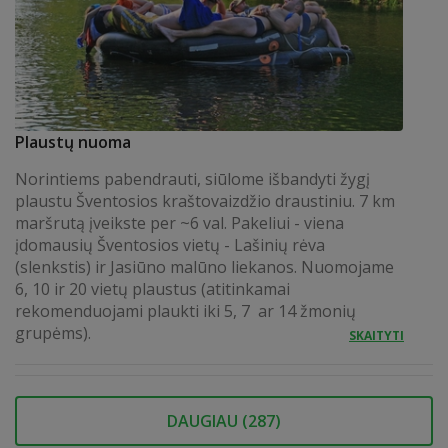
Plaustų nuoma
Norintiems pabendrauti, siūlome išbandyti žygį
plaustu Šventosios kraštovaizdžio draustiniu. 7 km
maršrutą įveikste per ~6 val. Pakeliui - viena
įdomausių Šventosios vietų - Lašinių rėva
(slenkstis) ir Jasiūno malūno liekanos. Nuomojame
6, 10 ir 20 vietų plaustus (atitinkamai
rekomenduojami plaukti iki 5, 7 ar 14 žmonių
grupėms).
SKAITYTI
DAUGIAU (
287
)