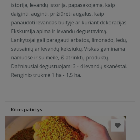
istorija, levandų istorija, papasakojama, kaip
daiginti, auginti, prižiūrėti augalus, kaip
panaudoti levandas buityje ar kuriant dekoracijas.
Ekskursija apima ir levandų degustavimą.
Lankytojai gali paragauti arbatos, limonado, ledų,
sausainių ar levandų keksiukų. Viskas gaminama
namuose ir su meile, iš atrinktų produktų.
Dažniausiai degustuojami 3 - 4 levandų skanėstai.
Renginio trukmė 1 ha - 1,5 ha.
Kitos patirtys