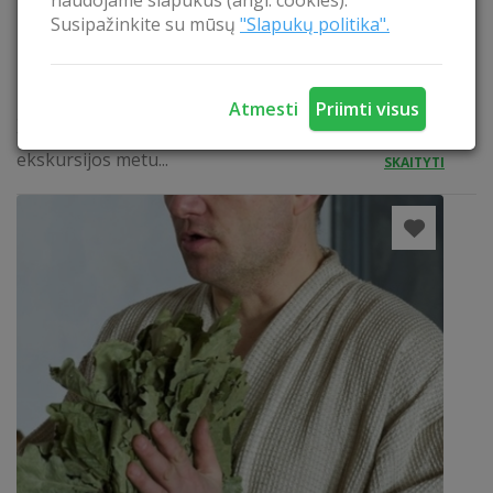
naudojame slapukus (angl. cookies).
receptas buvo perduodamas iš kartos į kartą ir jo
Susipažinkite su mūsų
"Slapukų politika".
kilmė siekia net kryžiuočių laikus. Daugelį metų
kaupta vyno gamybos patirtis ir aistra vyndarystei
leido sukurti unikalaus charakterio natūralų vyną,
Atmesti
Priimti visus
garsėjantį savo puikiu skoniu ir aromatu. Vyndarys
turi tautinio paveldo sertifikatą. Pažintinės
ekskursijos metu...
SKAITYTI