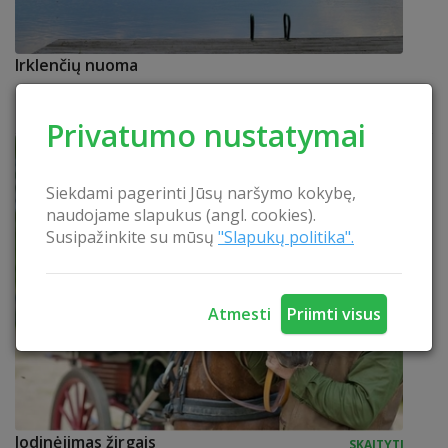
Irklenčių nuoma
Irklenčių nuoma.
SKAITYTI
Privatumo nustatymai
Siekdami pagerinti Jūsų naršymo kokybę,
naudojame slapukus (angl. cookies).
Susipažinkite su mūsų
"Slapukų politika".
Atmesti
Priimti visus
Jodinėjimas žirgais
SKAITYTI