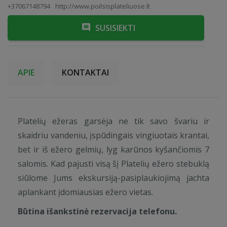
+37067148794
http://www.poilsisplateliuose.lt
SUSISIEKTI
APIE
KONTAKTAI
Platelių ežeras garsėja ne tik savo švariu ir
skaidriu vandeniu, įspūdingais vingiuotais krantai,
bet ir iš ežero gelmių, lyg karūnos kyšančiomis 7
salomis. Kad pajusti visą šį Platelių ežero stebuklą
siūlome Jums ekskursiją-pasiplaukiojimą jachta
aplankant įdomiausias ežero vietas.
Būtina išankstinė rezervacija telefonu.