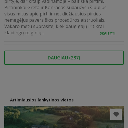
pirtyje, dar kitaip vadinamoje – baltiška pirtimi.
Pirtininkai Greta ir Konradas sudaužys į šipulius
visus mitus apie pirtį ir net didžiausius pirties
nemėgėjus pavers šios procedūros aistruoliais.
Vakaro metu suprasite, kiek daug gajų ir tikrai
klaidingų teiginių...
SKAITYTI
DAUGIAU (
287
)
Artimiausios lankytinos vietos