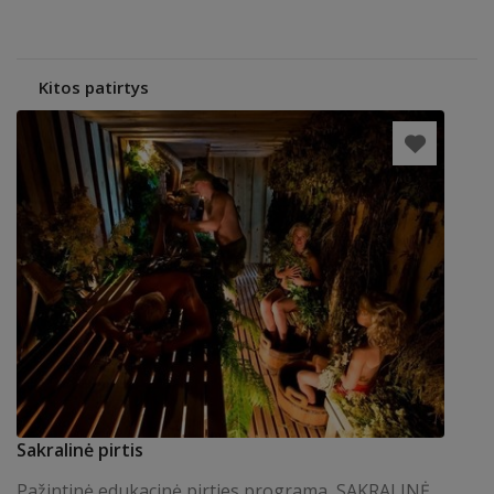
Kitos patirtys
Sakralinė pirtis
Pažintinė edukacinė pirties programa SAKRALINĖ