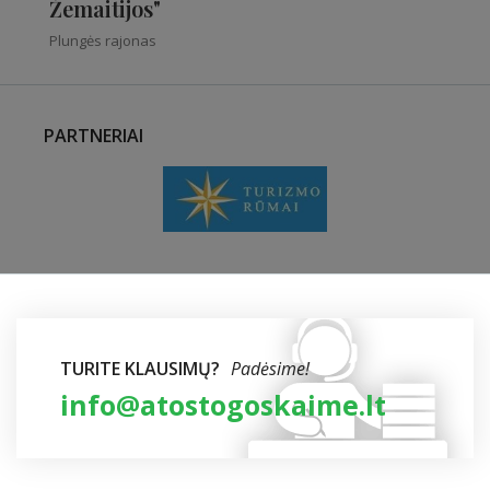
Žemaitijos"
Plungės rajonas
PARTNERIAI
TURITE KLAUSIMŲ?
Padėsime!
info@atostogoskaime.lt