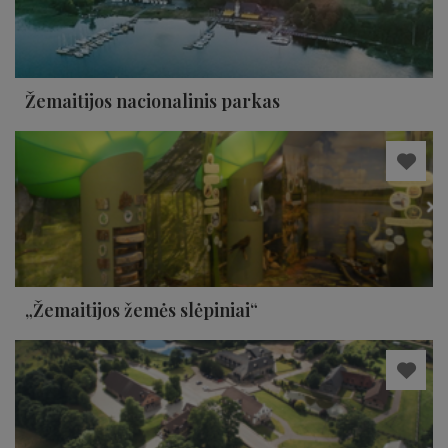
Žemaitijos nacionalinis parkas
„Žemaitijos žemės slėpiniai“