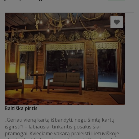
Baltiška pirtis
„Geriau vieną kartą išbandyti, negu šimtą kartų
išgirsti”! – labiausiai tinkantis posakis šiai
pramogai. Kviečiame vakarą praleisti Lietuviškoje