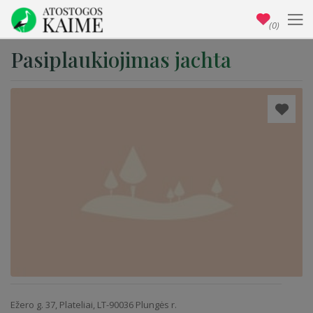
(0)
Pasiplaukiojimas jachta
Ežero g. 37, Plateliai, LT-90036 Plungės r.