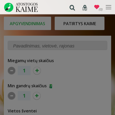
(0)
APGYVENDINIMAS
PATIRTYS KAIME
Miegamų vietų skaičius
Min gandrų skaičius
Vietos šventei