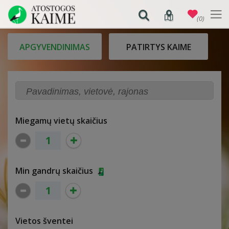
(0)
APGYVENDINIMAS
PATIRTYS KAIME
Miegamų vietų skaičius
Min gandrų skaičius
Vietos šventei