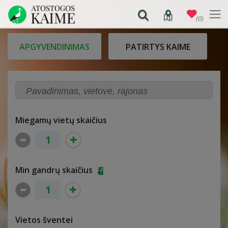
(0)
APGYVENDINIMAS
PATIRTYS KAIME
Miegamų vietų skaičius
Min gandrų skaičius
Vietos šventei