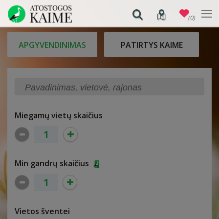
(0)
APGYVENDINIMAS
PATIRTYS KAIME
Miegamų vietų skaičius
Min gandrų skaičius
Vietos šventei