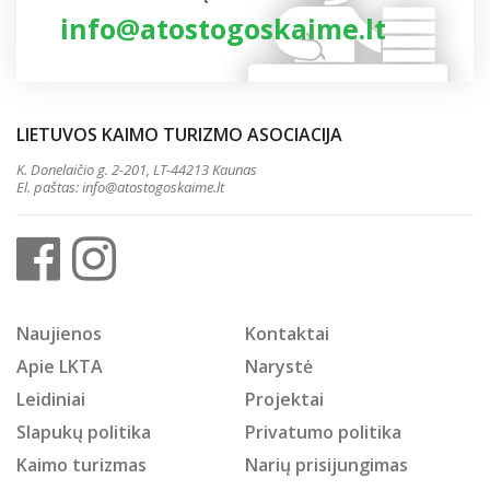
Siekdami pagerinti Jūsų naršymo kokybę,
info@atostogoskaime.lt
naudojame slapukus (angl. cookies).
Susipažinkite su mūsų
"Slapukų politika".
LIETUVOS KAIMO TURIZMO ASOCIACIJA
Atmesti
Priimti visus
K. Donelaičio g. 2-201, LT-44213 Kaunas
El. paštas:
info@atostogoskaime.lt
Naujienos
Kontaktai
Apie LKTA
Narystė
Leidiniai
Projektai
Slapukų politika
Privatumo politika
Kaimo turizmas
Narių prisijungimas