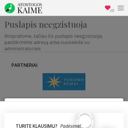
(0)
Puslapis neegzistuoja
Atsiprašome, tačiau šis puslapis neegzistuoja,
pasitikrinkite adresą arba susisiekite su
administratoriais
PARTNERIAI
Privatumo nustatymai
TURITE KLAUSIMŲ?
Padėsime!